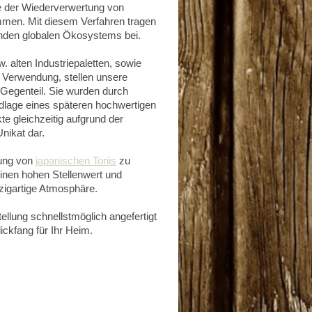
dee der Wiederverwertung von
mmen. Mit diesem Verfahren tragen
unden globalen Ökosystems bei.
 alten Industriepaletten, sowie
n Verwendung, stellen unsere
 Gegenteil. Sie wurden durch
dlage eines späteren hochwertigen
te gleichzeitig aufgrund der
Unikat dar.
lung von
japanischen Toriis
zu
einen hohen Stellenwert und
zigartige Atmosphäre.
ellung schnellstmöglich angefertigt
ckfang für Ihr Heim.